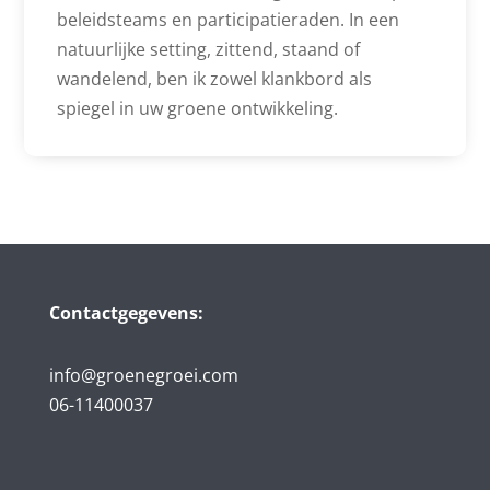
beleidsteams en participatieraden. In een
natuurlijke setting, zittend, staand of
wandelend, ben ik zowel klankbord als
spiegel in uw groene ontwikkeling.
Contactgegevens:
info@groenegroei.com
06-11400037