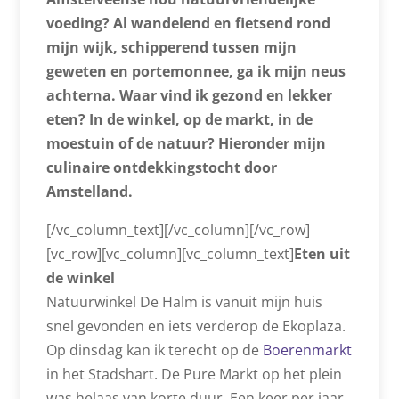
voeding? Al wandelend en fietsend rond
mijn wijk, schipperend tussen mijn
geweten en portemonnee, ga ik mijn neus
achterna. Waar vind ik gezond en lekker
eten? In de winkel, op de markt, in de
moestuin of de natuur? Hieronder mijn
culinaire ontdekkingstocht door
Amstelland.
[/vc_column_text][/vc_column][/vc_row]
[vc_row][vc_column][vc_column_text]
Eten uit
de winkel
Natuurwinkel De Halm is vanuit mijn huis
snel gevonden en iets verderop de Ekoplaza.
Op dinsdag kan ik terecht op de
Boerenmarkt
in het Stadshart. De Pure Markt op het plein
was helaas van korte duur. Een keer per jaar