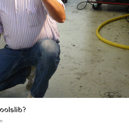
oolslib?
om